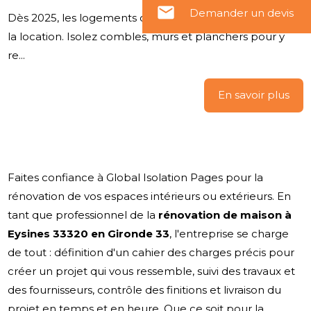
email
Demander un devis
Dès 2025, les logements classés F et G seront interdits à
la location. Isolez combles, murs et planchers pour y
re...
En savoir plus
Faites confiance à Global Isolation Pages pour la
rénovation de vos espaces intérieurs ou extérieurs. En
tant que professionnel de la
rénovation de maison à
Eysines 33320 en Gironde 33
, l'entreprise se charge
de tout : définition d'un cahier des charges précis pour
créer un projet qui vous ressemble, suivi des travaux et
des fournisseurs, contrôle des finitions et livraison du
projet en temps et en heure. Que ce soit pour la