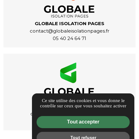
GLOBALE ISOLATION PAGES
contact@globaleisolationpages.fr
05 40 24 64 71
Ce site utilise des cookies et vous donne le
contrôle sur ceux que vous souhaitez activer
GLOBALE ENERGIE PAGES
contact@globaleenergiepages.fr
05 40 24 63 71
Tout accepter
Tout refuser